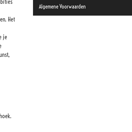
bities
Algemene Voorwaarden
ren. Het
e je
e
unst,
shoek.