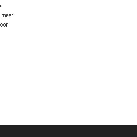
e
l meer
door