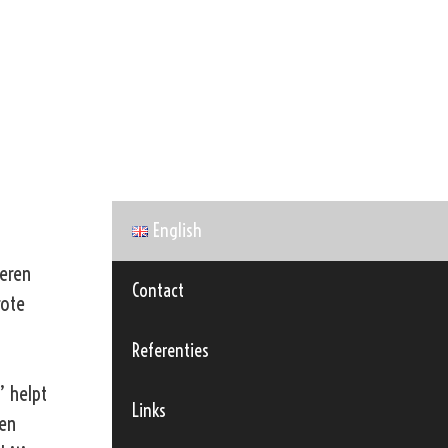
English
eren
Contact
rote
Referenties
 helpt
Links
len